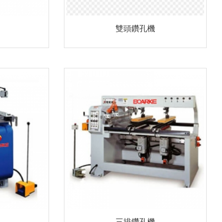
雙頭鑽孔機
三排鑽孔機