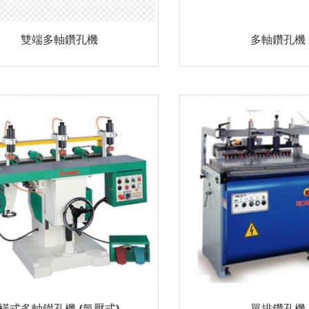
雙端多軸鑽孔機
多軸鑽孔機
橫式多軸鑚孔機 (氣壓式)
單排鑽孔機