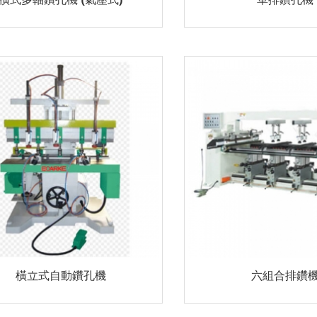
橫立式自動鑽孔機
六組合排鑽