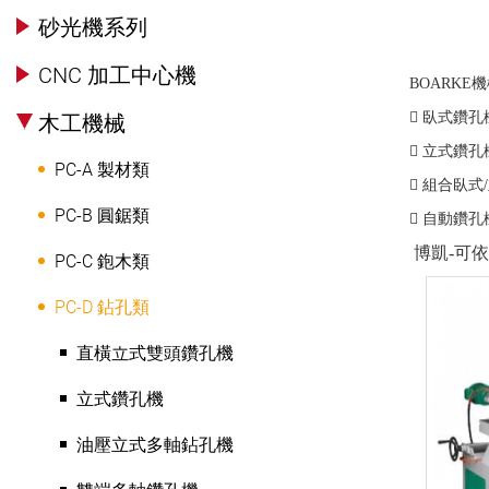
砂光機系列
CNC 加工中心機
BOARKE
機

臥式鑽孔
木工機械

立式鑽孔
PC-A 製材類

組合臥式
/
PC-B 圓鋸類

自動鑽孔
博凱
-
可依
PC-C 鉋木類
PC-D 鉆孔類
直橫立式雙頭鑽孔機
立式鑽孔機
油壓立式多軸鉆孔機