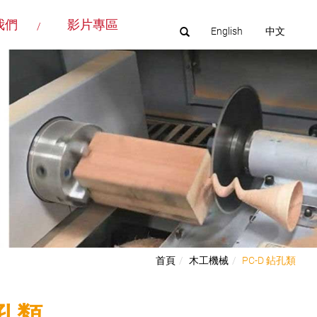
我們
影片專區
English
中文
首頁
木工機械
PC-D 鉆孔類
鉆孔類