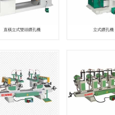
直橫立式雙頭鑽孔機
立式鑽孔機