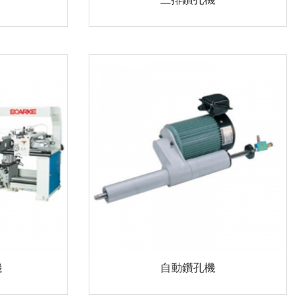
機
自動鑽孔機