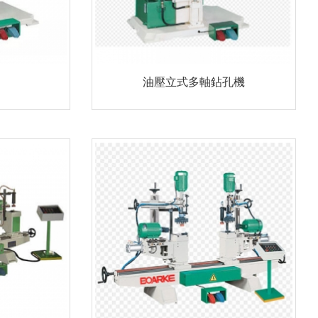
油壓立式多軸鉆孔機