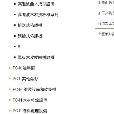
工作面數
高週波曲木成型設備
加工夾具長
高週波木材拼板機系列
設備加工寬
輸送式佈膠機
上壓氣缸
滾輪式佈膠機
8
單板木皮縱向拼縫機
PC-K 油壓類
PC-L 其他鋸類
PC-M 塗裝設備和乾燥機
PC-N 木材乾燥設備
PC-P 廢料處理設備