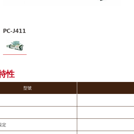
PC-J411
特性
型號
設定