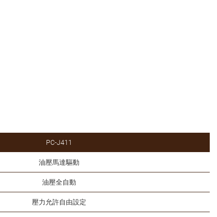
PC-J411
油壓馬達驅動
油壓全自動
壓力允許自由設定