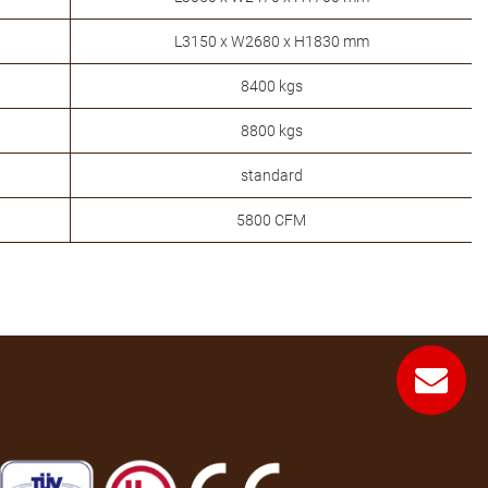
L3150 x W2680 x H1830 mm
8400 kgs
8800 kgs
standard
5800 CFM