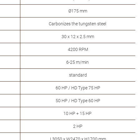
Ø175 mm
Carbonizes the tungsten steel
30 x 12 x 2.5 mm
4200 RPM
6-25 m/min
standard
60 HP / HD Type 75 HP
50 HP / HD Type 60 HP
10 HP + 15 HP
2 HP
L3050 x W2470 x H1700 mm