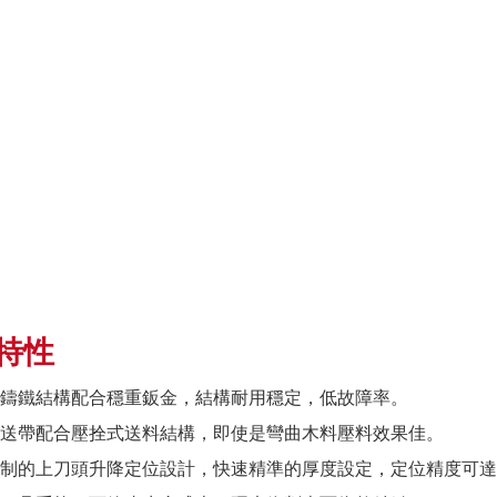
特性
鑄鐵結構配合穩重鈑金，結構耐用穩定，低故障率。
送帶配合壓拴式送料結構，即使是彎曲木料壓料效果佳。
制的上刀頭升降定位設計，快速精準的厚度設定，定位精度可達±0