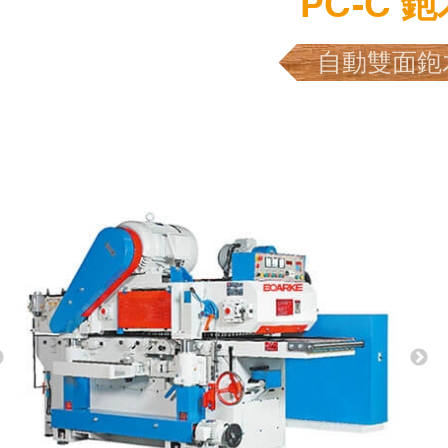
PC-C 
自動雙面鉋