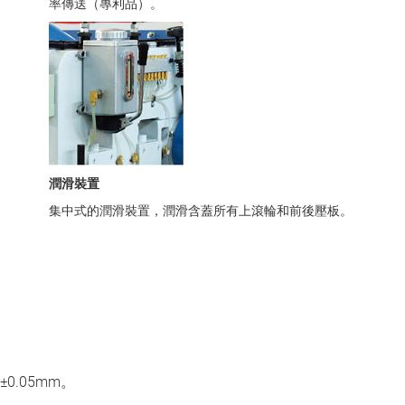
率傳送（專利品）。
潤滑裝置
集中式的潤滑裝置，潤滑含蓋所有上滾輪和前後壓板。
.05mm。