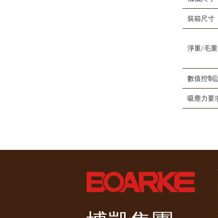
裝箱尺寸
淨重/毛重
數值控制
吸塵力要求