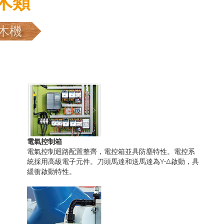
鉋木類
木機
電氣控制箱
電氣控制迴路配置整齊，電控箱並具防塵特性。電控系
統採用高級電子元件。刀頭馬達和送馬達為Y-∆啟動，具
緩衝啟動特性。