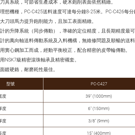
刀具系統，可節省生產成本，硬木鉋削表面依然精緻。
理想機種，PC-C425送料速度可達每分鐘8-25米。PC-C426每分鐘
大刀頭馬力提升鉋削能力，且加工表面精緻。
計的升降系統（同步傳動），準確的定位精度，且長期精度最可
計的萬向軸送料傳動系統及入料機構，無維修問題及順暢的送料
用實心鋼加工而成，經動平衡校正，配合精密的皮帶輪傳動。
用NSK7級精密滾珠軸承及精密襯套。
面鍍硬鉻，耐磨耗性最佳。
型號
PC-C427
寬度
39" (1000mm)
厚度
6" (150mm)
厚度
3/8" (9mm)
長度
15" (400mm)