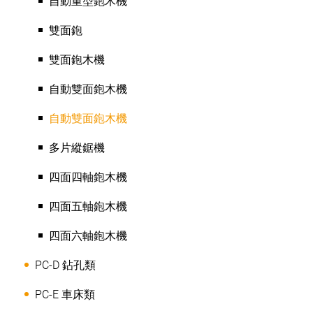
自動重型鉋木機
雙面鉋
雙面鉋木機
自動雙面鉋木機
自動雙面鉋木機
多片縱鋸機
四面四軸鉋木機
四面五軸鉋木機
四面六軸鉋木機
PC-D 鉆孔類
PC-E 車床類