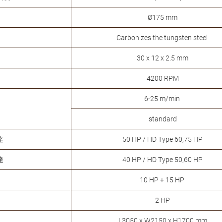
Ø175 mm
Carbonizes the tungsten steel
30 x 12 x 2.5 mm
4200 RPM
6-25 m/min
standard
達
50 HP / HD Type 60,75 HP
達
40 HP / HD Type 50,60 HP
10 HP + 15 HP
2 HP
L3050 x W2150 x H1700 mm