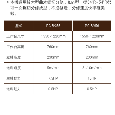
本機適用於大型曲木鋸切分條，如∩型，從34"R~54"R都
可一次鋸切分條成型，不必修邊，分條速度快準確美
觀。
型式
PC-B955
PC-B956
工作台尺寸
1550×1220mm
1550×1220mm
工作台高度
760mm
760mm
立軸高度
230mm
230mm
送料速度
5m/min
3~10m/min
主軸動力
7.5HP
15HP
送料動力
0.5HP
0.5HP