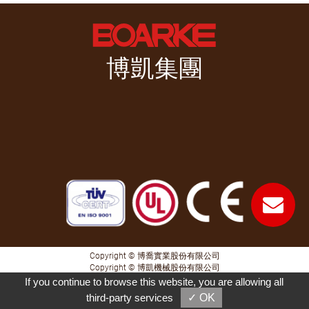
博凱集團
Copyright © 博喬實業股份有限公司
Copyright © 博凱機械股份有限公司
If you continue to browse this website, you are allowing all
Taiwan Products
B2BManufactures
B2BChinaSources
third-party services
✓ OK